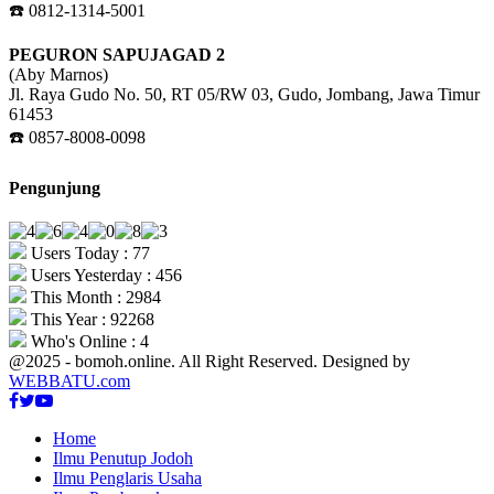
☎️ 0812-1314-5001
PEGURON SAPUJAGAD 2
(Aby Marnos)
Jl. Raya Gudo No. 50, RT 05/RW 03, Gudo, Jombang, Jawa Timur
61453
☎️ 0857-8008-0098
Pengunjung
Users Today : 77
Users Yesterday : 456
This Month : 2984
This Year : 92268
Who's Online : 4
@2025 - bomoh.online. All Right Reserved. Designed by
WEBBATU.com
Facebook
Twitter
Youtube
Home
Ilmu Penutup Jodoh
Ilmu Penglaris Usaha