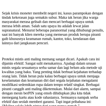
Sejak krisis moneter membelit negeri ini, kasus parampokan dengan
tindak kekerasan juga semakin subur. Maka tak heran jika warga
masyarakat merasa gelisah dan mencari berbagai upaya untuk
merasa lebih aman. Salah satu upaya itu adalah lewat jalan
supranatural. Menurut beberapa paranormal yang dihubungi penulis,
saat ini banyak klien mereka yang memesan produk berupa piranti
gaib khususnya keamanan rumah, kantor, toko, kendaraan dan
lainnya dari jangkauan pencuri.
Proteksi mistis anti maling memang sangat dicari. Apakah cara ini
dijamin efektif. Sangat sulit menakarnya. Apalagi dalam urusan
mistis segala sesuatunya serba samar dan lagi belum ada metode uji
kwalitas yang baku. Yang penting tidak berbuat kejahatan terhadap
orang lain. Tidak heran pula kalau berbagai upaya untuk menjaga
keselamatan dan keamanan diri dari segala kejahatan mengalami
modifikasi sedemikian rupa dalam tempo relatif singkat. Berbagai
piranti canggih anti maling diketemukan. Mulai dari alarm, sampai
dengan mesin berPIN yang emoh dihidupkan jika kita tidak
memegang kartu atau kode rahasianya. Semuanya nampak serba
efektif dan seolah memberi garansi. Tapi ingat pribahasa ini:
“Maling selalu lebih pintar dari yang punya rumah.”