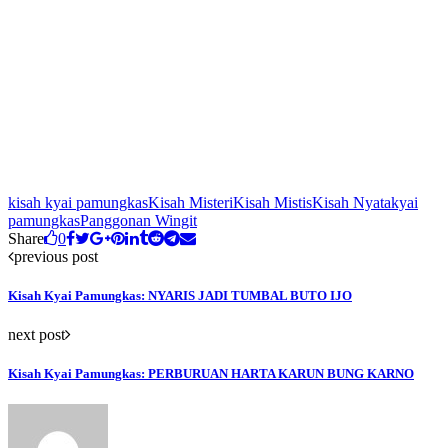
kisah kyai pamungkas
Kisah Misteri
Kisah Mistis
Kisah Nyata
kyai
pamungkas
Panggonan Wingit
Share
0
previous post
Kisah Kyai Pamungkas: NYARIS JADI TUMBAL BUTO IJO
next post
Kisah Kyai Pamungkas: PERBURUAN HARTA KARUN BUNG KARNO