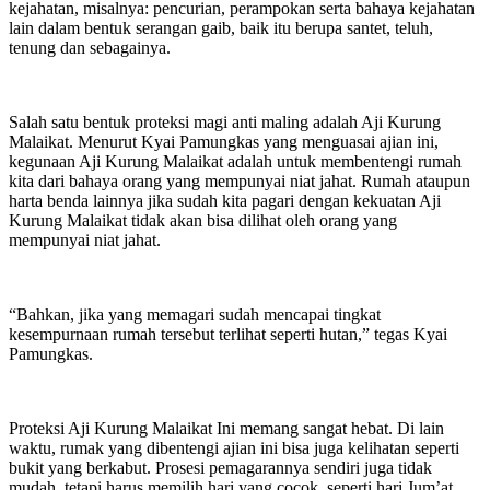
kejahatan, misalnya: pencurian, perampokan serta bahaya kejahatan
lain dalam bentuk serangan gaib, baik itu berupa santet, teluh,
tenung dan sebagainya.
Salah satu bentuk proteksi magi anti maling adalah Aji Kurung
Malaikat. Menurut Kyai Pamungkas yang menguasai ajian ini,
kegunaan Aji Kurung Malaikat adalah untuk membentengi rumah
kita dari bahaya orang yang mempunyai niat jahat. Rumah ataupun
harta benda lainnya jika sudah kita pagari dengan kekuatan Aji
Kurung Malaikat tidak akan bisa dilihat oleh orang yang
mempunyai niat jahat.
“Bahkan, jika yang memagari sudah mencapai tingkat
kesempurnaan rumah tersebut terlihat seperti hutan,” tegas Kyai
Pamungkas.
Proteksi Aji Kurung Malaikat Ini memang sangat hebat. Di lain
waktu, rumak yang dibentengi ajian ini bisa juga kelihatan seperti
bukit yang berkabut. Prosesi pemagarannya sendiri juga tidak
mudah, tetapi harus memilih hari yang cocok, seperti hari Jum’at