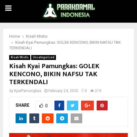
PRIMARY
MENU
Home
Kisah Mistis
Kisah Kyai Pamungkas: GOLEK KENCONO, BIKIN NAFSU TAK
TERKENDALI
Kisah Mistis
Uncategorized
Kisah Kyai Pamungkas: GOLEK
KENCONO, BIKIN NAFSU TAK
TERKENDALI
by
KyaiPamungkas
February 24, 2025
0
219
SHARE
0