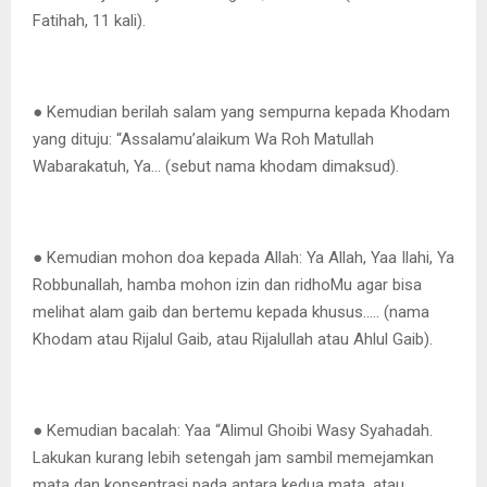
Fatihah, 11 kali).
● Kemudian berilah salam yang sempurna kepada Khodam
yang dituju: “Assalamu’alaikum Wa Roh Matullah
Wabarakatuh, Ya… (sebut nama khodam dimaksud).
● Kemudian mohon doa kepada Allah: Ya Allah, Yaa Ilahi, Ya
Robbunallah, hamba mohon izin dan ridhoMu agar bisa
melihat alam gaib dan bertemu kepada khusus….. (nama
Khodam atau Rijalul Gaib, atau Rijalullah atau Ahlul Gaib).
● Kemudian bacalah: Yaa “Alimul Ghoibi Wasy Syahadah.
Lakukan kurang lebih setengah jam sambil memejamkan
mata dan konsentrasi pada antara kedua mata, atau