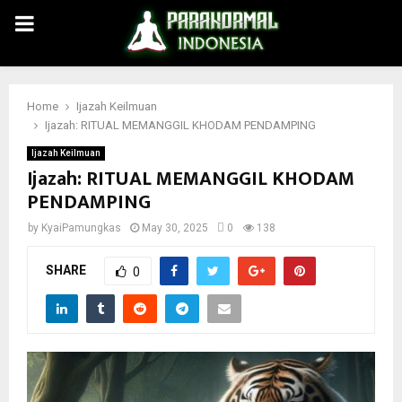
PRIMARY
MENU
Home
Ijazah Keilmuan
Ijazah: RITUAL MEMANGGIL KHODAM PENDAMPING
Ijazah Keilmuan
Ijazah: RITUAL MEMANGGIL KHODAM
PENDAMPING
by
KyaiPamungkas
May 30, 2025
0
138
SHARE
0