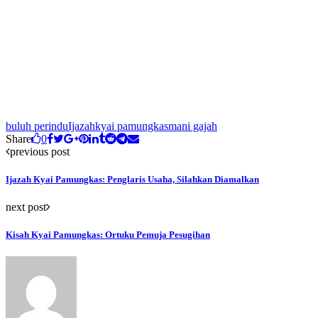
buluh perindu
Ijazah
kyai pamungkas
mani gajah
Share
0
previous post
Ijazah Kyai Pamungkas: Penglaris Usaha, Silahkan Diamalkan
next post
Kisah Kyai Pamungkas: Ortuku Pemuja Pesugihan