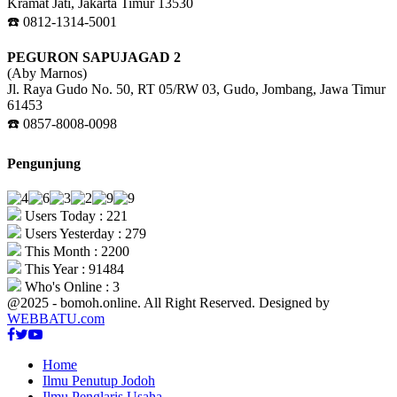
Kramat Jati, Jakarta Timur 13530
☎️ 0812-1314-5001
PEGURON SAPUJAGAD 2
(Aby Marnos)
Jl. Raya Gudo No. 50, RT 05/RW 03, Gudo, Jombang, Jawa Timur
61453
☎️ 0857-8008-0098
Pengunjung
Users Today : 221
Users Yesterday : 279
This Month : 2200
This Year : 91484
Who's Online : 3
@2025 - bomoh.online. All Right Reserved. Designed by
WEBBATU.com
Facebook
Twitter
Youtube
Home
Ilmu Penutup Jodoh
Ilmu Penglaris Usaha