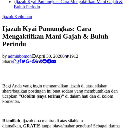
Ijazah Kyai Pamungkas: Cara Mengaktifkan Mani Gajah &
Buluh Perindu
Ijazah Keilmuan
Ijazah Kyai Pamungkas: Cara
Mengaktifkan Mani Gajah & Buluh
Perindu
by
adminbomoh
April 30, 2020
0
1912
Share
0
Bagi Anda yang ingin mengamalkan ijazah di atas, silakan
share/bagikan postingan ini buat sodara yang membutuhkan dan
ucapkan
“Qobiltu (saya terima)”
di dalam hati dan di kolom
komentar.
Bismillah
, ijazah doa mantra di atas silahkan
diamalkan,
GRATIS
tanpa biaya/mahar penebus! Sebagai darma