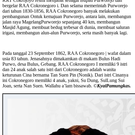
KRT Cokrojoyo resmi menjabat sebagai Bupati Purworejo dan
bergelar RAA Cokronegoro i. Dan selama memerintah Purworejo
dari tahun 1830-1856, RAA Cokronegoro banyak melakukan
pembangunan Ontuk kemajuan Purworejo, antara lain, membangun
jalan raya MagelangPurworejo sepanjang 40 km, membangun
Masjid Agung, membuat bedug terbesar di dunia, membuat saluran
irigasi, membangun alun-alun Purworejo, serta masih banyak lagi.
Pada tanggal 23 September 1862, RAA Cokronegoro | wafat dalam
usia 83 tahun. Jenasahnya dimakamkan di makam Bulus Hadi
Purwo, desa Bulus, Gebang. RAA Cokronegoro I memiliki 9 istri
dan 24 anak salah satu istri dari Cokronegoro adalah wanita
keturunan Cina bernama Tan Suen Pin (Nonik). Dari istri Cinanya
ini Cokronegoro memiliki 4 anak, yakni, Su Dung, SulLung Sui
Joan, serta Nan Suen. Wallahu a’lam bissawab. ©️
KyaiPamungkas.