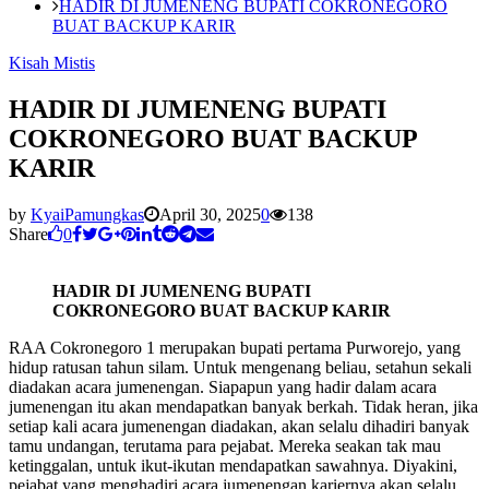
HADIR DI JUMENENG BUPATI COKRONEGORO
BUAT BACKUP KARIR
Kisah Mistis
HADIR DI JUMENENG BUPATI
COKRONEGORO BUAT BACKUP
KARIR
by
KyaiPamungkas
April 30, 2025
0
138
Share
0
HADIR DI JUMENENG BUPATI
COKRONEGORO BUAT BACKUP KARIR
RAA Cokronegoro 1 merupakan bupati pertama Purworejo, yang
hidup ratusan tahun silam. Untuk mengenang beliau, setahun sekali
diadakan acara jumenengan. Siapapun yang hadir dalam acara
jumenengan itu akan mendapatkan banyak berkah. Tidak heran, jika
setiap kali acara jumenengan diadakan, akan selalu dihadiri banyak
tamu undangan, terutama para pejabat. Mereka seakan tak mau
ketinggalan, untuk ikut-ikutan mendapatkan sawahnya. Diyakini,
pejabat yang menghadiri acara jumenengan kariernya akan selalu