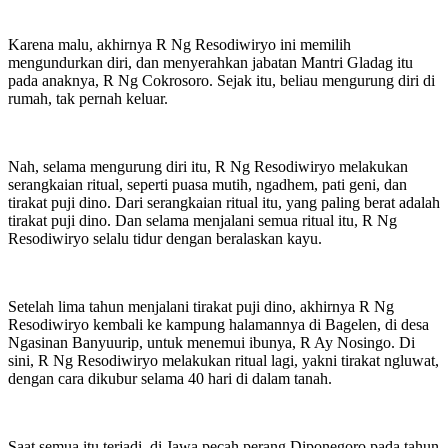
Karena malu, akhirnya R Ng Resodiwiryo ini memilih
mengundurkan diri, dan menyerahkan jabatan Mantri Gladag itu
pada anaknya, R Ng Cokrosoro. Sejak itu, beliau mengurung diri di
rumah, tak pernah keluar.
Nah, selama mengurung diri itu, R Ng Resodiwiryo melakukan
serangkaian ritual, seperti puasa mutih, ngadhem, pati geni, dan
tirakat puji dino. Dari serangkaian ritual itu, yang paling berat adalah
tirakat puji dino. Dan selama menjalani semua ritual itu, R Ng
Resodiwiryo selalu tidur dengan beralaskan kayu.
Setelah lima tahun menjalani tirakat puji dino, akhirnya R Ng
Resodiwiryo kembali ke kampung halamannya di Bagelen, di desa
Ngasinan Banyuurip, untuk menemui ibunya, R Ay Nosingo. Di
sini, R Ng Resodiwiryo melakukan ritual lagi, yakni tirakat ngluwat,
dengan cara dikubur selama 40 hari di dalam tanah.
Saat semua itu terjadi, di Jawa pecah perang Diponegoro pada tahun