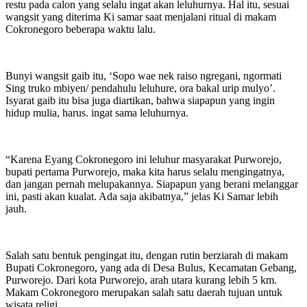
restu pada calon yang selalu ingat akan leluhurnya. Hal itu, sesuai
wangsit yang diterima Ki samar saat menjalani ritual di makam
Cokronegoro beberapa waktu lalu.
Bunyi wangsit gaib itu, ‘Sopo wae nek raiso ngregani, ngormati
Sing truko mbiyen/ pendahulu leluhure, ora bakal urip mulyo’.
Isyarat gaib itu bisa juga diartikan, bahwa siapapun yang ingin
hidup mulia, harus. ingat sama leluhurnya.
“Karena Eyang Cokronegoro ini leluhur masyarakat Purworejo,
bupati pertama Purworejo, maka kita harus selalu mengingatnya,
dan jangan pernah melupakannya. Siapapun yang berani melanggar
ini, pasti akan kualat. Ada saja akibatnya,” jelas Ki Samar lebih
jauh.
Salah satu bentuk pengingat itu, dengan rutin berziarah di makam
Bupati Cokronegoro, yang ada di Desa Bulus, Kecamatan Gebang,
Purworejo. Dari kota Purworejo, arah utara kurang lebih 5 km.
Makam Cokronegoro merupakan salah satu daerah tujuan untuk
wisata religi.