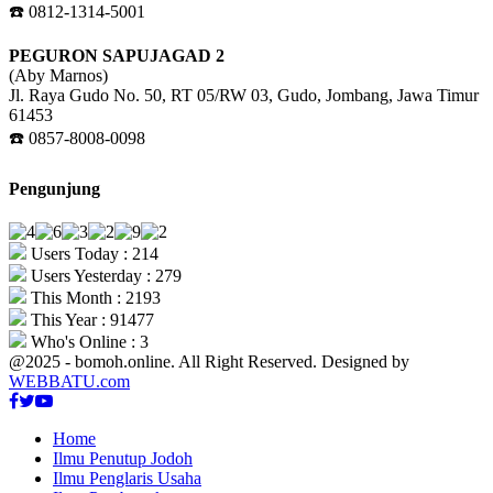
☎️ 0812-1314-5001
PEGURON SAPUJAGAD 2
(Aby Marnos)
Jl. Raya Gudo No. 50, RT 05/RW 03, Gudo, Jombang, Jawa Timur
61453
☎️ 0857-8008-0098
Pengunjung
Users Today : 214
Users Yesterday : 279
This Month : 2193
This Year : 91477
Who's Online : 3
@2025 - bomoh.online. All Right Reserved. Designed by
WEBBATU.com
Facebook
Twitter
Youtube
Home
Ilmu Penutup Jodoh
Ilmu Penglaris Usaha