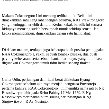
Makam Cokronegoro I ini memang terlihat unik. Beliau ini
dimakamkan satu liang lahat dengan adiknya, KRT Prawironegoro,
yang meninggal terlebih dahulu. Kedua kakak beradik ini semasa
hidupnya memang sudah bersumpah untuk sehidup semati. Jadi
ketika meninggalpun, dimakamkan dalam satu liang lahat.
Di dalam makam, terdapat juga beberapa buah pusaka peninggalan
RAA Cokronegoro I, yakni, sebuah tombak pusaka, dua buah
payung kebesaran, serta sebuah bantal dari’kayu, yang dulu biasa
digunakan Cokronegoro untuk tidur ketika sedang tirakat.
Cerita Udin, perjuangan dan ritual berat dilakukan Eyang
Cokronegoro sebelum akhirnya menjadi penguasa Purworejo
pertama kalinya. RAA Cokronegoro | ini memiliki nama asli R Ng
Resodiwiryo, lahir pada Rebo Pahing 17 Mei 1779. R Ng
Resodiwiryo merupakan putra sulung dari pasangan R Ng
Singowijoyo – R Ay Nosingo.